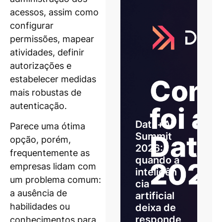
acessos, assim como
configurar
permissões, mapear
atividades, definir
autorizações e
estabelecer medidas
mais robustas de
autenticação.
Data+AI
Parece uma ótima
Summit
opção, porém,
2026:
frequentemente as
quando a
empresas lidam com
inteligên
um problema comum:
cia
a ausência de
artificial
habilidades ou
deixa de
responde
conhecimentos para