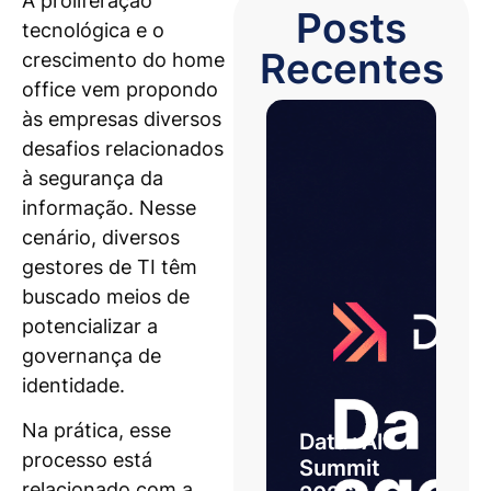
A proliferação
Posts
tecnológica e o
Recentes
crescimento do home
office vem propondo
às empresas diversos
desafios relacionados
à segurança da
informação. Nesse
cenário, diversos
gestores de TI têm
buscado meios de
potencializar a
governança de
identidade.
Na prática, esse
Data+AI
processo está
Summit
relacionado com a