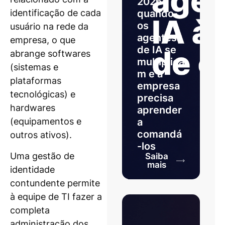
2026:
quando
identificação de cada
os
usuário na rede da
agentes
empresa, o que
de IA se
abrange softwares
multiplica
(sistemas e
m e a
plataformas
empresa
tecnológicas) e
precisa
hardwares
aprender
a
(equipamentos e
comandá
outros ativos).
-los
Uma gestão de
Saiba
mais
identidade
contundente permite
à equipe de TI fazer a
completa
administração dos