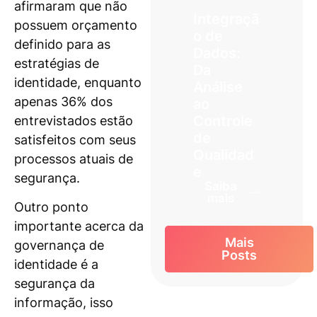
afirmaram que não
Integraçã
possuem orçamento
o de
definido para as
Dados:
estratégias de
Da
identidade, enquanto
Análise
apenas 36% dos
ao
Controle
entrevistados estão
de
satisfeitos com seus
Qualidad
processos atuais de
e
segurança.
Saiba
mais
Outro ponto
importante acerca da
Mais
governança de
Posts
identidade é a
segurança da
informação, isso